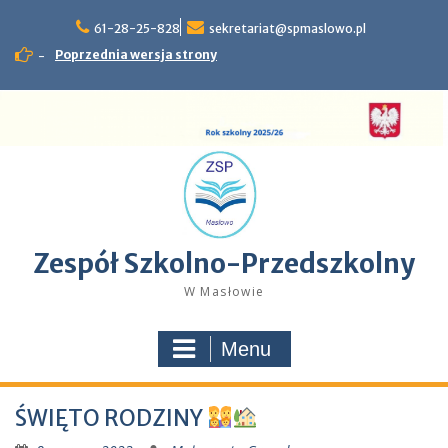
Skip
61-28-25-828
sekretariat@spmaslowo.pl
to
content
Poprzednia wersja strony
-
Zespół Szkolno-Przedszkolny
W Masłowie
Menu
ŚWIĘTO RODZINY