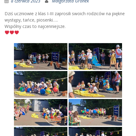
8 czerwca 2023
Małgorzata Gronek
Dziś uczniowie z klas I-III zaprosili swoich rodziców na piękne
występy, tańce, piosenki…..
Wspólny czas to najcenniejsze.