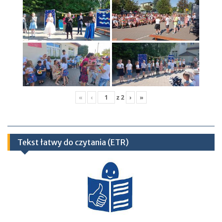
«
‹
z
2
›
»
Tekst łatwy do czytania (ETR)