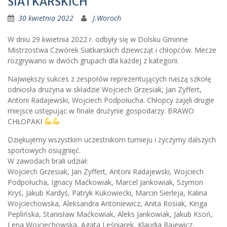
SIATKARSKICH
30 kwietnia 2022
J.Woroch
W dniu 29 kwietnia 2022 r. odbyły się w Dolsku Gminne
Mistrzostwa Czwórek Siatkarskich dziewcząt i chłopców. Mecze
rozgrywano w dwóch grupach dla każdej z kategorii.
Największy sukces z zespołów reprezentujących naszą szkołę
odniosła drużyna w składzie Wojciech Grzesiak, Jan Zyffert,
Antoni Radajewski, Wojciech Podpołucha. Chłopcy zajęli drugie
miejsce ustępując w finale drużynie gospodarzy. BRAWO
CHŁOPAKI
Dziękujemy wszystkim uczestnikom turnieju i życzymy dalszych
sportowych osiągnięć.
W zawodach brali udział:
Wojciech Grzesiak, Jan Zyffert, Antoni Radajewski, Wojciech
Podpołucha, Ignacy Maćkowiak, Marcel Jankowiak, Szymon
Kryś, Jakub Kardyś, Patryk Kukowiecki, Marcin Sierleja, Kalina
Wojciechowska, Aleksandra Antoniewicz, Anita Rosiak, Kinga
Peplińska, Stanisław Maćkowiak, Aleks Jankowiak, Jakub Ksoń,
Lena Wojciechowska, Agata Leśniarek, Klaudia Rajewicz.