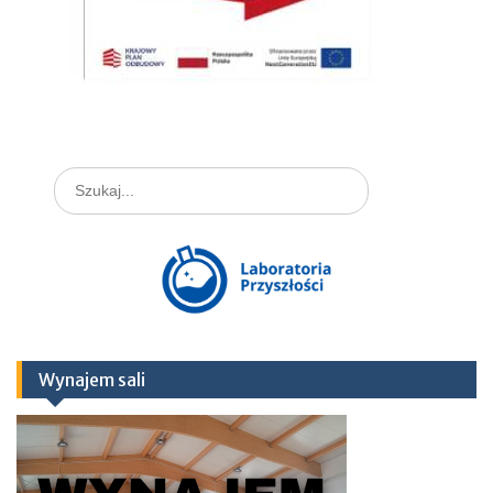
Search
for:
Wynajem sali