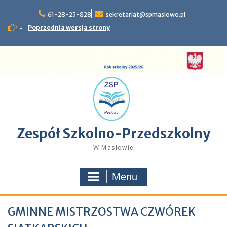
Skip
61-28-25-828
sekretariat@spmaslowo.pl
to
content
Poprzednia wersja strony
-
Zespół Szkolno-Przedszkolny
W Masłowie
Menu
GMINNE MISTRZOSTWA CZWÓREK