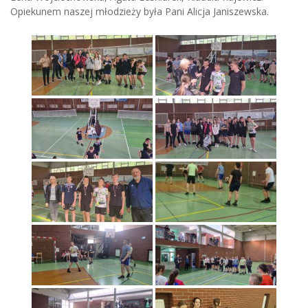
Opiekunem naszej młodzieży była Pani Alicja Janiszewska.